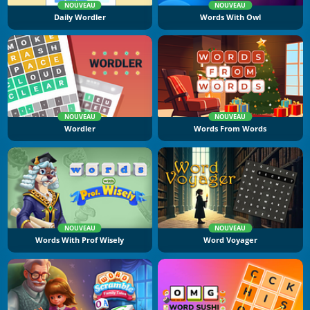
NOUVEAU
NOUVEAU
Daily Wordler
Words With Owl
NOUVEAU
NOUVEAU
Wordler
Words From Words
NOUVEAU
NOUVEAU
Words With Prof Wisely
Word Voyager