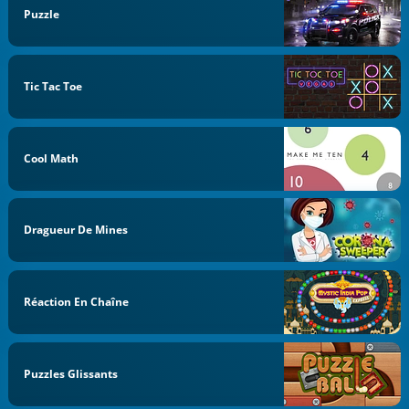
Puzzle
Tic Tac Toe
Cool Math
Dragueur De Mines
Réaction En Chaîne
Puzzles Glissants