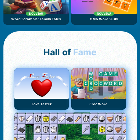
NOUVEAU
NOUVEAU
Word Scramble: Family Tales
OMG Word Sushi
Hall of
Fame
Love Tester
Croc Word