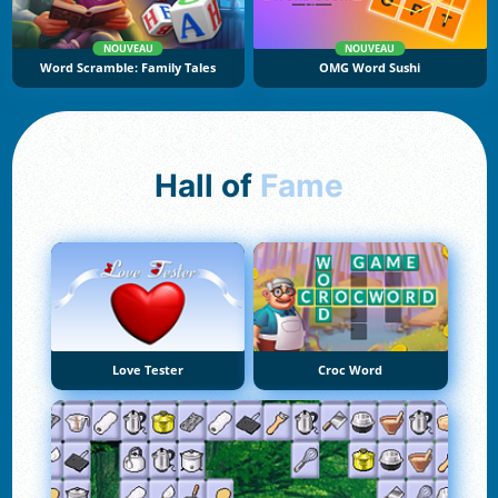
NOUVEAU
NOUVEAU
Word Scramble: Family Tales
OMG Word Sushi
Hall of
Fame
Love Tester
Croc Word