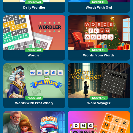
NOUVEAU
NOUVEAU
Daily Wordler
Words With Owl
NOUVEAU
NOUVEAU
Wordler
Words From Words
NOUVEAU
NOUVEAU
Words With Prof Wisely
Word Voyager