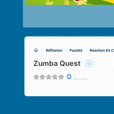
Réflexion
Puzzles
Réaction En C
Zumba Quest
0
0
Appréciation: