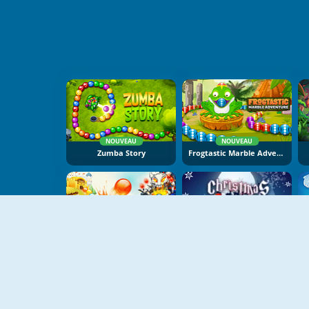
NOUVEAU
NOUVEAU
Zumba Story
Frogtastic Marble Adventure
NOUVEAU
Ludibubbles
Christmas Chain