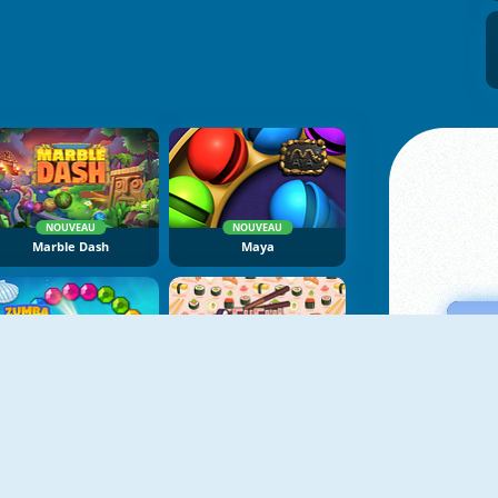
NOUVEAU
NOUVEAU
Marble Dash
Maya
Zumba Ocean
Sushi Feast