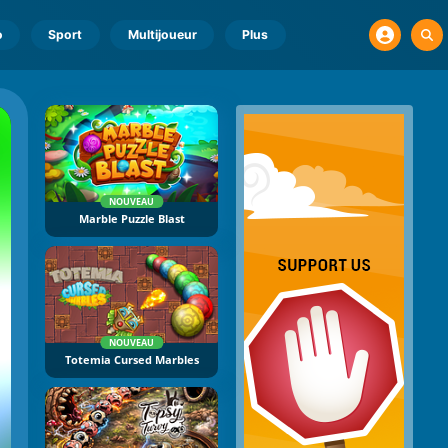
o
Sport
Multijoueur
Plus
NOUVEAU
Marble Puzzle Blast
NOUVEAU
Totemia Cursed Marbles