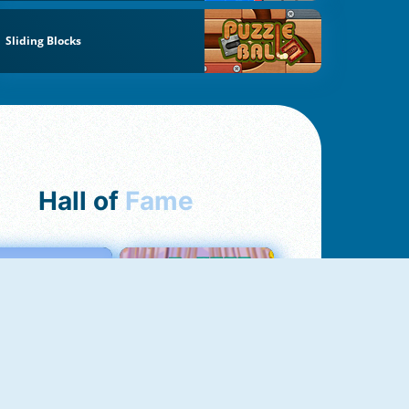
Sliding Blocks
Hall of
Fame
Love Tester
Croc Word