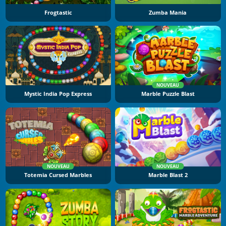
Frogtastic
Zumba Mania
NOUVEAU
Mystic India Pop Express
Marble Puzzle Blast
NOUVEAU
NOUVEAU
Totemia Cursed Marbles
Marble Blast 2