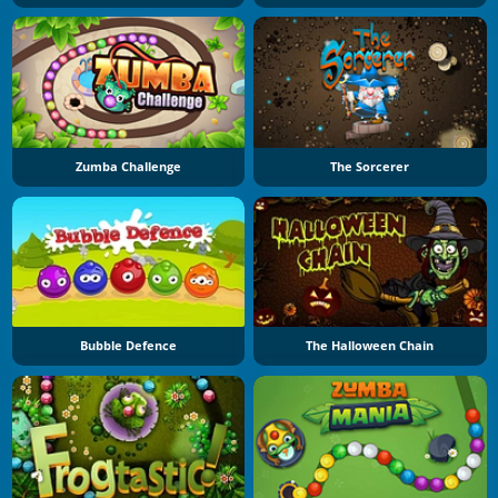
Zumba Challenge
The Sorcerer
Bubble Defence
The Halloween Chain