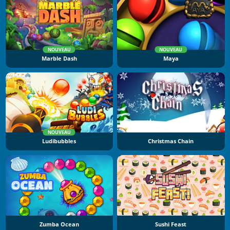
NOUVEAU
NOUVEAU
Marble Dash
Maya
NOUVEAU
Ludibubbles
Christmas Chain
Zumba Ocean
Sushi Feast