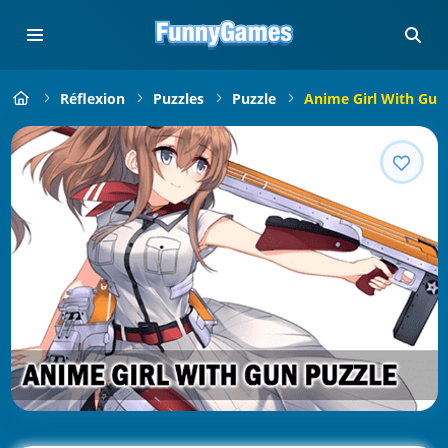
Réflexion
Puzzles
Puzzle
Anime Girl With Gun