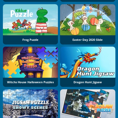
Frog Puzzle
Easter Day 2020 Slide
Witchs House Halloween Puzzles
Dragon Hunt Jigsaw