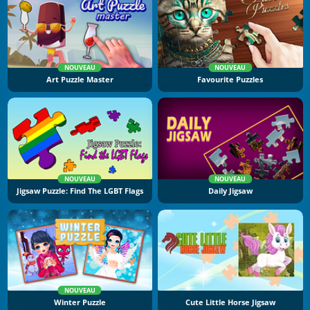
NOUVEAU
NOUVEAU
Art Puzzle Master
Favourite Puzzles
NOUVEAU
NOUVEAU
Jigsaw Puzzle: Find The LGBT Flags
Daily Jigsaw
NOUVEAU
Winter Puzzle
Cute Little Horse Jigsaw