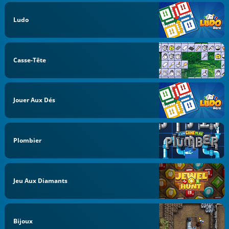
Ludo
Casse-Tête
Jouer Aux Dés
Plombier
Jeu Aux Diamants
Bijoux