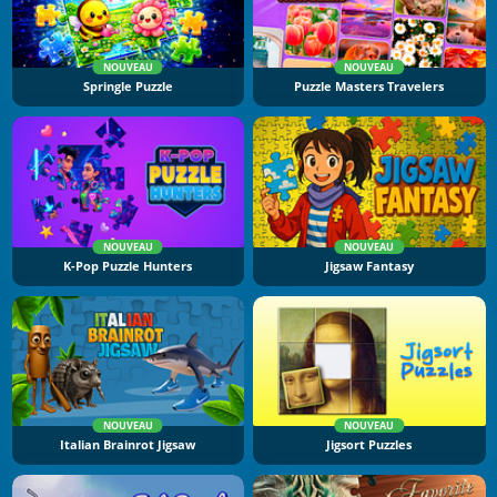
NOUVEAU
NOUVEAU
Springle Puzzle
Puzzle Masters Travelers
NOUVEAU
NOUVEAU
K-Pop Puzzle Hunters
Jigsaw Fantasy
NOUVEAU
NOUVEAU
Italian Brainrot Jigsaw
Jigsort Puzzles