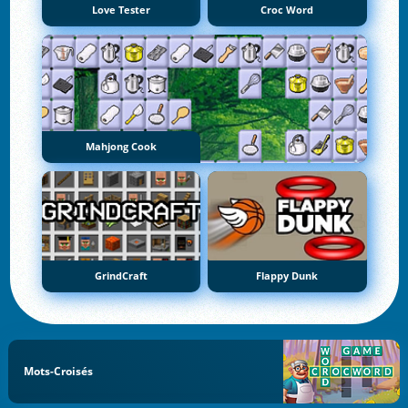
Love Tester
Croc Word
Mahjong Cook
GrindCraft
Flappy Dunk
Mots-Croisés