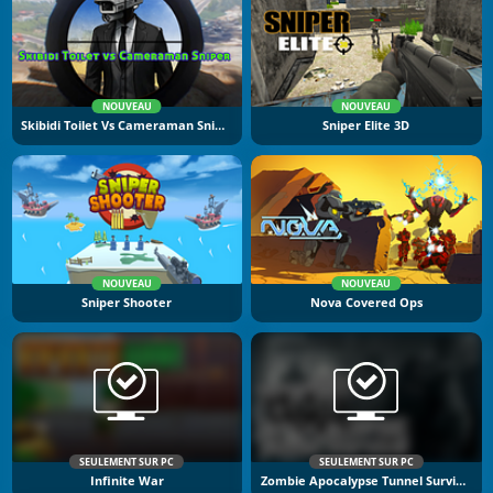
NOUVEAU
NOUVEAU
Skibidi Toilet Vs Cameraman Sniper
Sniper Elite 3D
NOUVEAU
NOUVEAU
Sniper Shooter
Nova Covered Ops
SEULEMENT SUR PC
SEULEMENT SUR PC
Infinite War
Zombie Apocalypse Tunnel Survival