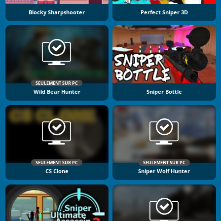
Blocky Sharpshooter
Perfect Sniper 3D
SEULEMENT SUR PC
Wild Bear Hunter
Sniper Bottle
SEULEMENT SUR PC
SEULEMENT SUR PC
CS Clone
Sniper Wolf Hunter