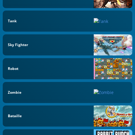
Tank
Sky Fighter
Robot
Zombie
Bataille