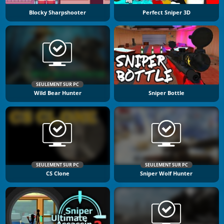
Blocky Sharpshooter
Perfect Sniper 3D
SEULEMENT SUR PC
Wild Bear Hunter
Sniper Bottle
SEULEMENT SUR PC
SEULEMENT SUR PC
CS Clone
Sniper Wolf Hunter