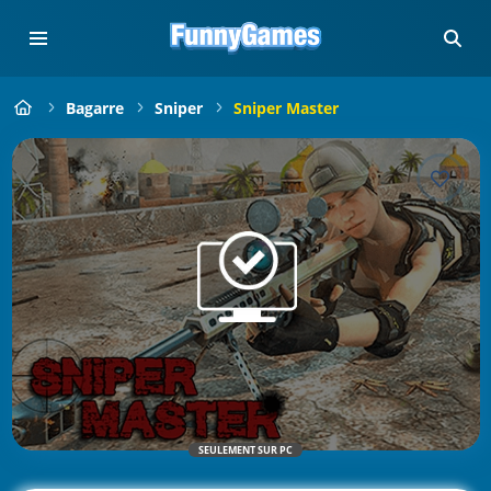
Bagarre
Sniper
Sniper Master
SEULEMENT SUR PC