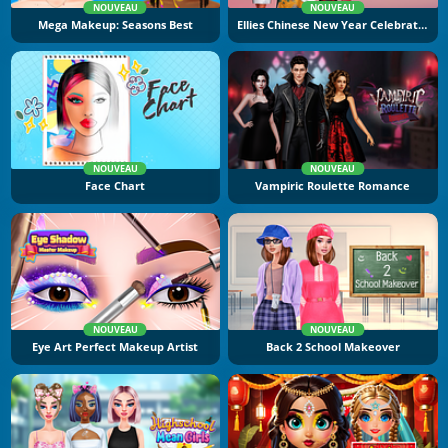
NOUVEAU
NOUVEAU
Mega Makeup: Seasons Best
Ellies Chinese New Year Celebration
NOUVEAU
NOUVEAU
Face Chart
Vampiric Roulette Romance
NOUVEAU
NOUVEAU
Eye Art Perfect Makeup Artist
Back 2 School Makeover