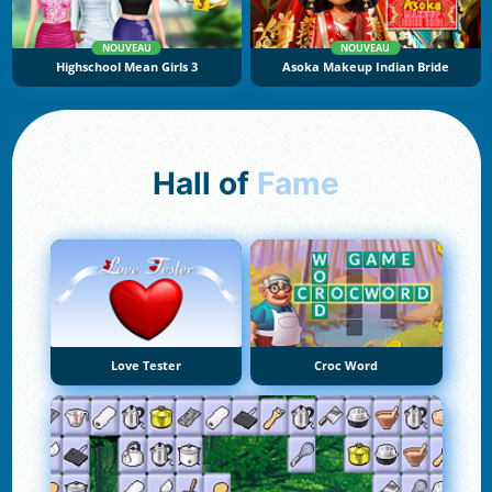
NOUVEAU
NOUVEAU
Highschool Mean Girls 3
Asoka Makeup Indian Bride
Hall of
Fame
Love Tester
Croc Word