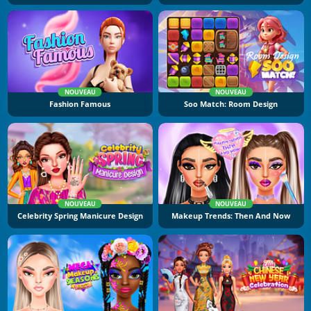
NOUVEAU
NOUVEAU
Fashion Famous
Soo Match: Room Design
NOUVEAU
NOUVEAU
Celebrity Spring Manicure Design
Makeup Trends: Then And Now