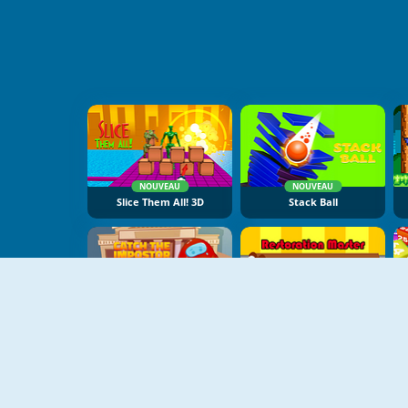
NOUVEAU
NOUVEAU
Slice Them All! 3D
Stack Ball
NOUVEAU
NOUVEAU
Catch The Impostor
Restoration Master