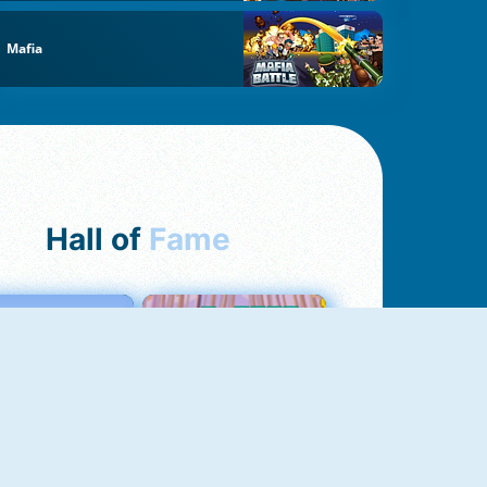
Mafia
Hall of
Fame
Love Tester
Croc Word