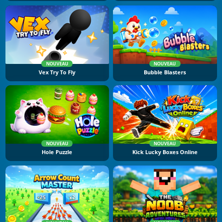
NOUVEAU
NOUVEAU
Vex Try To Fly
Bubble Blasters
NOUVEAU
NOUVEAU
Hole Puzzle
Kick Lucky Boxes Online