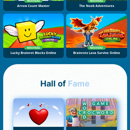
NOUVEAU
NOUVEAU
Arrow Count Master
The Noob Adventures
NOUVEAU
NOUVEAU
Lucky Brainrot Blocks Online
Brainrots Lava Survive Online
Hall of
Fame