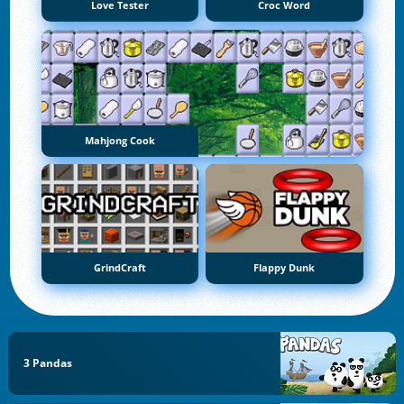
Love Tester
Croc Word
Mahjong Cook
GrindCraft
Flappy Dunk
3 Pandas