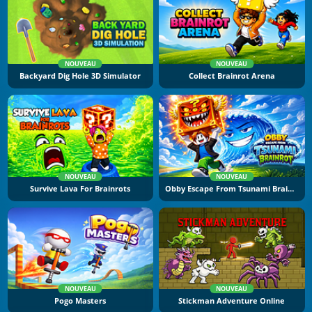
NOUVEAU
NOUVEAU
Backyard Dig Hole 3D Simulator
Collect Brainrot Arena
NOUVEAU
NOUVEAU
Survive Lava For Brainrots
Obby Escape From Tsunami Brainrot
NOUVEAU
NOUVEAU
Pogo Masters
Stickman Adventure Online