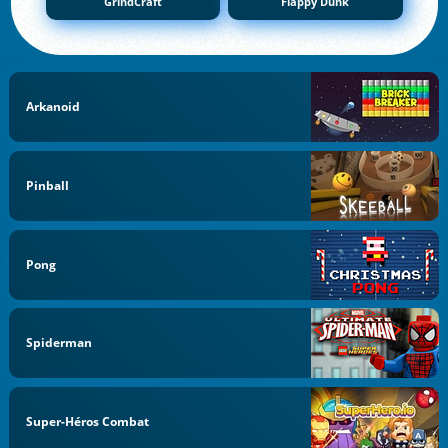
GrindCraft
Flappy Dunk
Arkanoid
Pinball
Pong
Spiderman
Super-Héros Combat