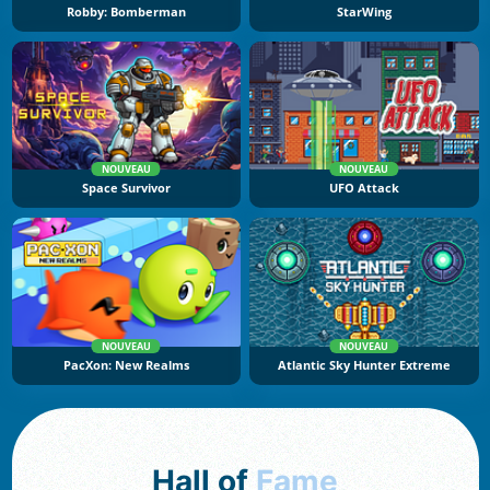
Robby: Bomberman
StarWing
NOUVEAU
NOUVEAU
Space Survivor
UFO Attack
NOUVEAU
NOUVEAU
PacXon: New Realms
Atlantic Sky Hunter Extreme
Hall of
Fame