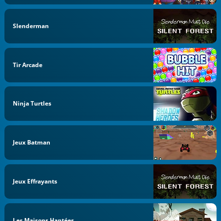
Slenderman
Tir Arcade
Ninja Turtles
Jeux Batman
Jeux Effrayants
Les Maisons Hantées