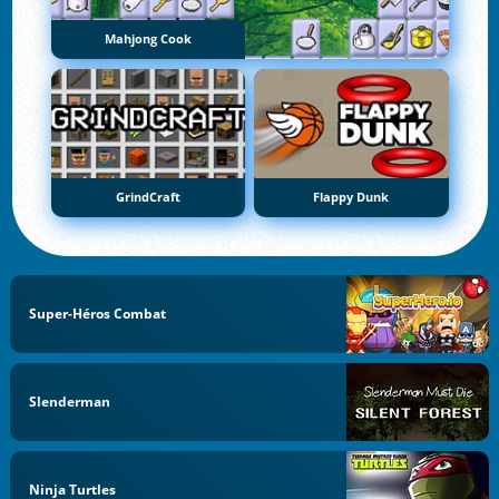
Mahjong Cook
GrindCraft
Flappy Dunk
Super-Héros Combat
Slenderman
Ninja Turtles