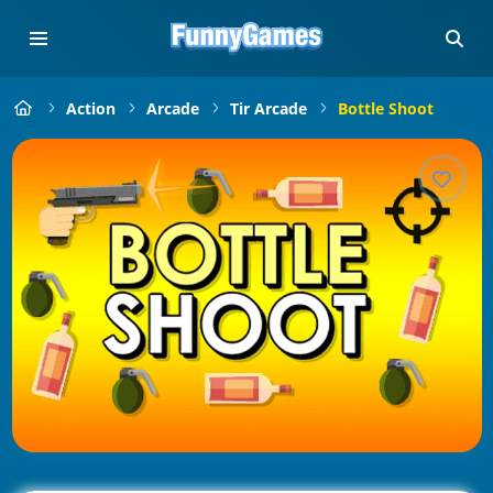
Action
Arcade
Tir Arcade
Bottle Shoot