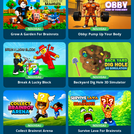
NOUVEAU
NOUVEAU
Grow A Garden For Brainrots
Obby: Pump Up Your Body
NOUVEAU
NOUVEAU
Break A Lucky Block
Backyard Dig Hole 3D Simulator
NOUVEAU
NOUVEAU
Collect Brainrot Arena
Survive Lava For Brainrots