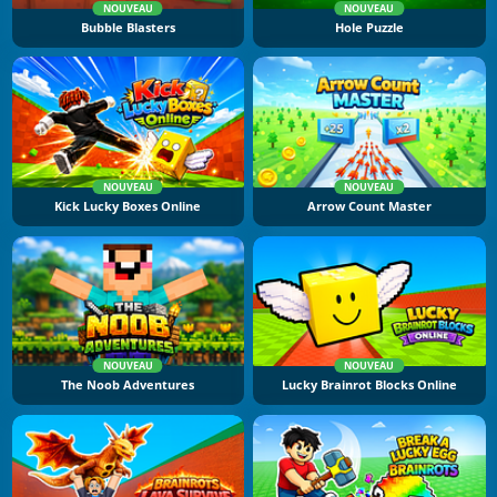
NOUVEAU
NOUVEAU
Bubble Blasters
Hole Puzzle
NOUVEAU
NOUVEAU
Kick Lucky Boxes Online
Arrow Count Master
NOUVEAU
NOUVEAU
The Noob Adventures
Lucky Brainrot Blocks Online