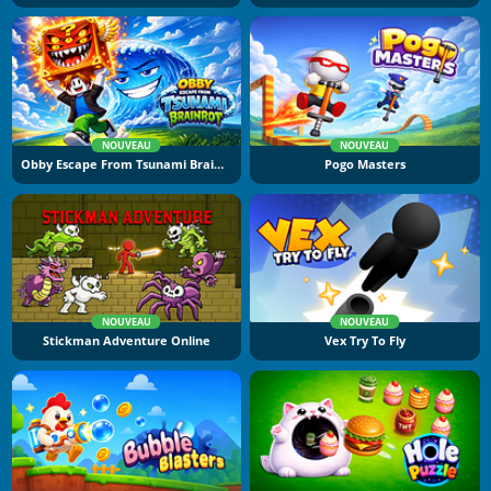
NOUVEAU
NOUVEAU
Obby Escape From Tsunami Brainrot
Pogo Masters
NOUVEAU
NOUVEAU
Stickman Adventure Online
Vex Try To Fly