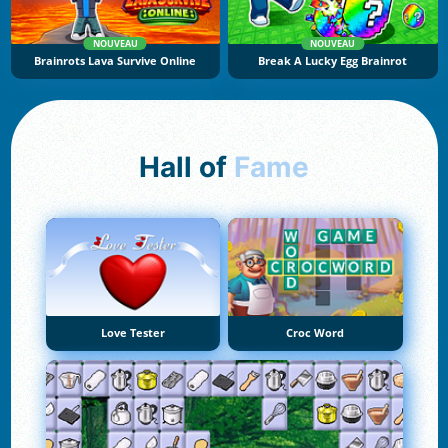
NOUVEAU
NOUVEAU
Brainrots Lava Survive Online
Break A Lucky Egg Brainrot
Hall of
Fame
Love Tester
Croc Word