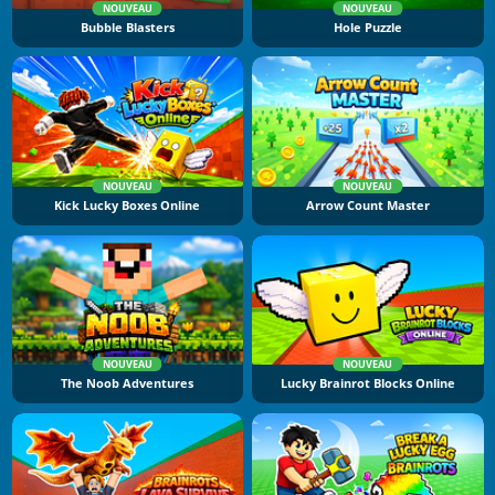
NOUVEAU
NOUVEAU
Bubble Blasters
Hole Puzzle
NOUVEAU
NOUVEAU
Kick Lucky Boxes Online
Arrow Count Master
NOUVEAU
NOUVEAU
The Noob Adventures
Lucky Brainrot Blocks Online