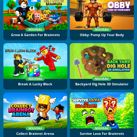
NOUVEAU
NOUVEAU
Grow A Garden For Brainrots
Obby: Pump Up Your Body
NOUVEAU
NOUVEAU
Break A Lucky Block
Backyard Dig Hole 3D Simulator
NOUVEAU
NOUVEAU
Collect Brainrot Arena
Survive Lava For Brainrots