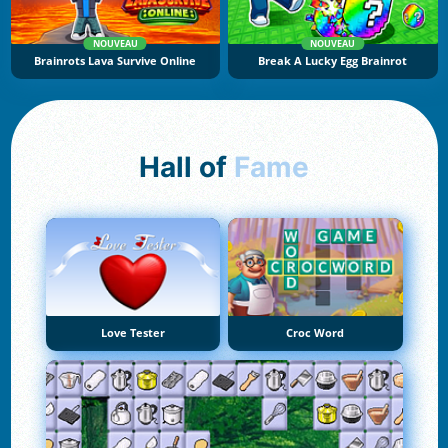
NOUVEAU
NOUVEAU
Brainrots Lava Survive Online
Break A Lucky Egg Brainrot
Hall of
Fame
Love Tester
Croc Word