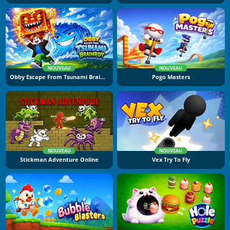
NOUVEAU
NOUVEAU
Obby Escape From Tsunami Brainrot
Pogo Masters
NOUVEAU
NOUVEAU
Stickman Adventure Online
Vex Try To Fly