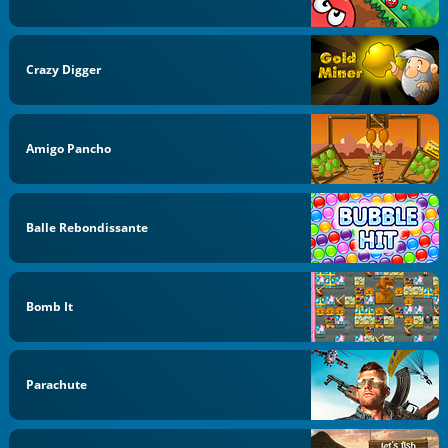
Crazy Digger
Amigo Pancho
Balle Rebondissante
Bomb It
Parachute