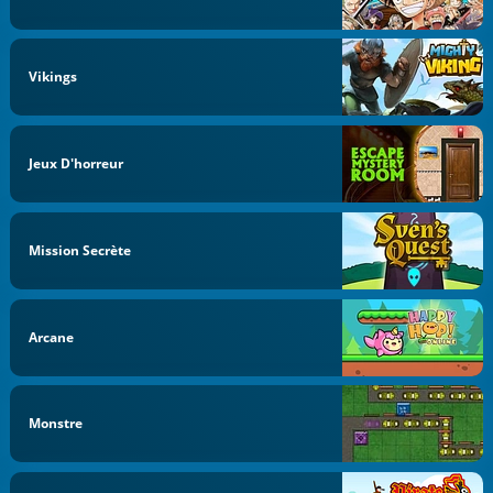
Vikings
Jeux D'horreur
Mission Secrète
Arcane
Monstre