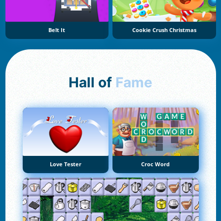
Belt It
Cookie Crush Christmas
Hall of
Fame
Love Tester
Croc Word