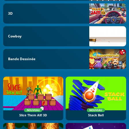
3D
Cowboy
Bande Dessinée
NOUVEAU
NOUVEAU
Slice Them All! 3D
Stack Ball