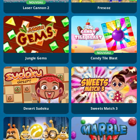
NOUVEAU
Laser Cannon 2
Frescoz
NOUVEAU
Jungle Gems
Candy Tile Blast
Desert Sudoku
Sweets Match 3