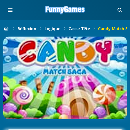
Réflexion
Logique
Casse-Tête
Candy Match Sa