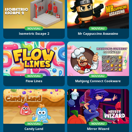
NOUVEAU
NOUVEAU
Isometric Escape 2
Mr Cappuccino Assassino
NOUVEAU
NOUVEAU
Flow Lines
Mahjong Connect Cookware
NOUVEAU
NOUVEAU
Candy Land
Mirror Wizard