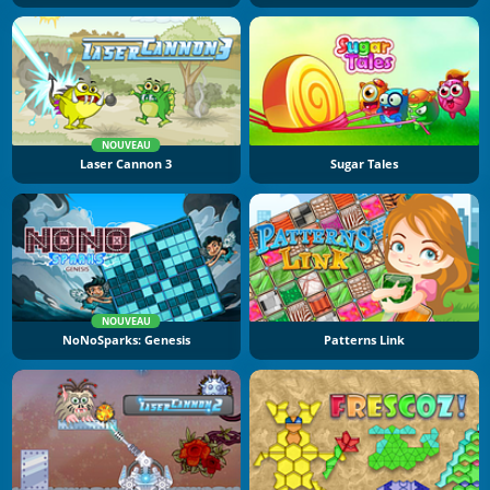
NOUVEAU
Laser Cannon 3
Sugar Tales
NOUVEAU
NoNoSparks: Genesis
Patterns Link