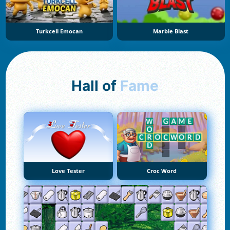
Turkcell Emocan
Marble Blast
Hall of
Fame
Love Tester
Croc Word