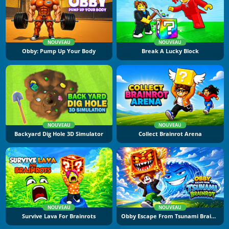
NOUVEAU
NOUVEAU
Obby: Pump Up Your Body
Break A Lucky Block
NOUVEAU
NOUVEAU
Backyard Dig Hole 3D Simulator
Collect Brainrot Arena
NOUVEAU
NOUVEAU
Survive Lava For Brainrots
Obby Escape From Tsunami Brainrot