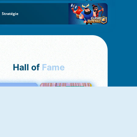
Stratégie
Hall of
Fame
Love Tester
Croc Word