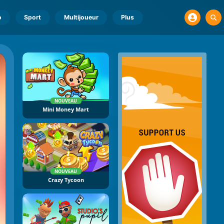
o
Sport
Multijoueur
Plus
NOUVEAU
Mini Money Mart
NOUVEAU
Crazy Tycoon