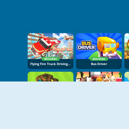
NOUVEAU
NOUVEAU
Flying Fire Truck Driving Sim
Bus Driver
NOUVEAU
NOUVEAU
Backyard Dig Hole 3D Simulator
Cat Pancake Diner