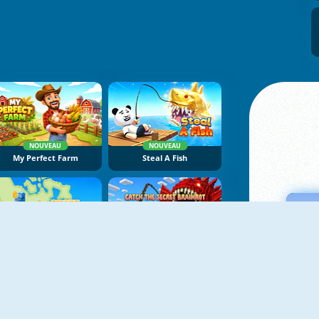
NOUVEAU
NOUVEAU
My Perfect Farm
Steal A Fish
NOUVEAU
NOUVEAU
State Connect
Fishing: Catch The Secret Brainrot