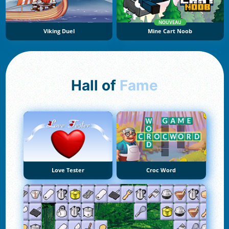
NOUVEAU
Viking Duel
Mine Cart Noob
Hall of
Fame
Love Tester
Croc Word