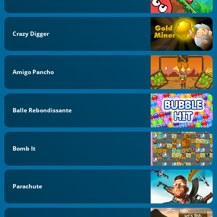
Crazy Digger
Amigo Pancho
Balle Rebondissante
Bomb It
Parachute