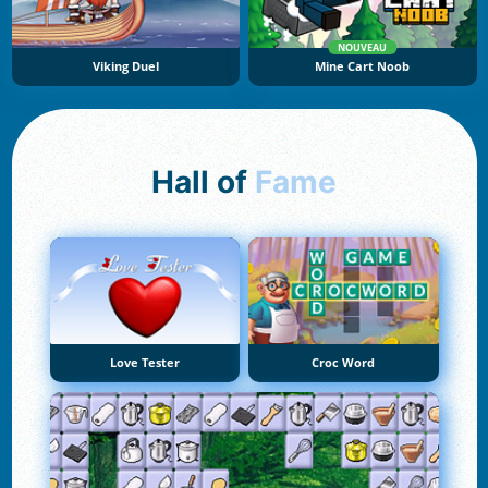
NOUVEAU
Viking Duel
Mine Cart Noob
Hall of
Fame
Love Tester
Croc Word