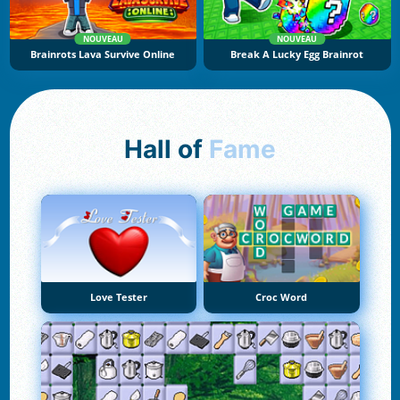
NOUVEAU
NOUVEAU
Brainrots Lava Survive Online
Break A Lucky Egg Brainrot
Hall of
Fame
Love Tester
Croc Word