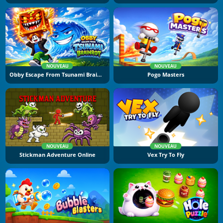
NOUVEAU
NOUVEAU
Obby Escape From Tsunami Brainrot
Pogo Masters
NOUVEAU
NOUVEAU
Stickman Adventure Online
Vex Try To Fly