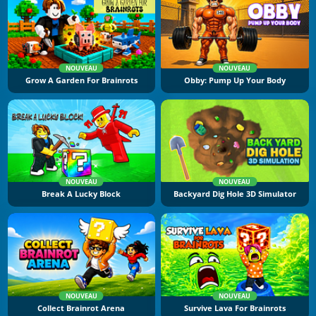
NOUVEAU
NOUVEAU
Grow A Garden For Brainrots
Obby: Pump Up Your Body
NOUVEAU
NOUVEAU
Break A Lucky Block
Backyard Dig Hole 3D Simulator
NOUVEAU
NOUVEAU
Collect Brainrot Arena
Survive Lava For Brainrots