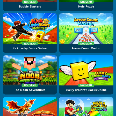
NOUVEAU
NOUVEAU
Bubble Blasters
Hole Puzzle
NOUVEAU
NOUVEAU
Kick Lucky Boxes Online
Arrow Count Master
NOUVEAU
NOUVEAU
The Noob Adventures
Lucky Brainrot Blocks Online