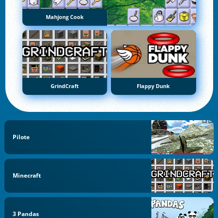
Mahjong Cook
GrindCraft
Flappy Dunk
Pilote
Minecraft
3 Pandas