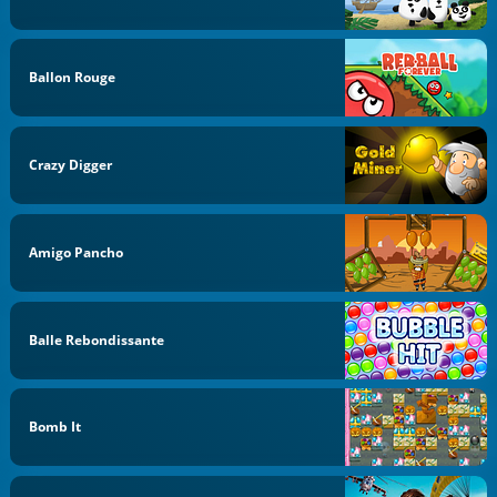
Ballon Rouge
Crazy Digger
Amigo Pancho
Balle Rebondissante
Bomb It