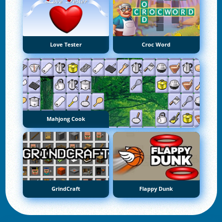
Love Tester
Croc Word
Mahjong Cook
GrindCraft
Flappy Dunk