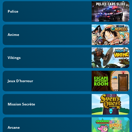
Police
Anime
Vikings
Jeux D'horreur
Mission Secrète
Arcane