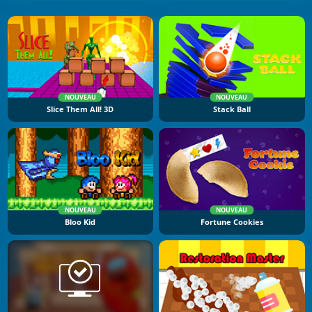
NOUVEAU
NOUVEAU
Slice Them All! 3D
Stack Ball
NOUVEAU
NOUVEAU
Bloo Kid
Fortune Cookies