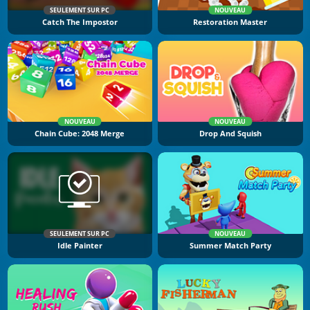
SEULEMENT SUR PC
NOUVEAU
Catch The Impostor
Restoration Master
NOUVEAU
NOUVEAU
Chain Cube: 2048 Merge
Drop And Squish
SEULEMENT SUR PC
NOUVEAU
Idle Painter
Summer Match Party