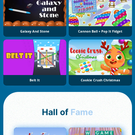
Galaxy And Stone
Cannon Ball + Pop It Fidget
Belt It
Cookie Crush Christmas
Hall of
Fame