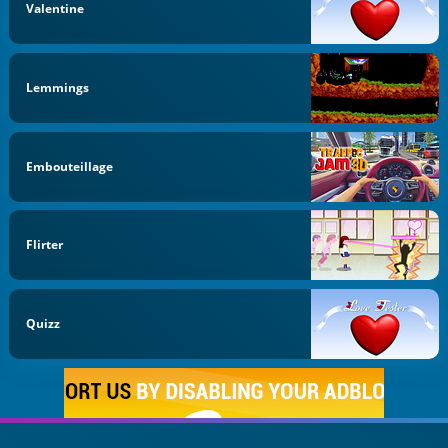
Valentine
Lemmings
Embouteillage
Flirter
Quizz