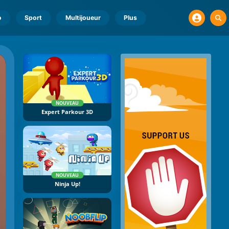
o
Sport
Multijoueur
Plus
NOUVEAU
Expert Parkour 3D
NOUVEAU
Ninja Up!