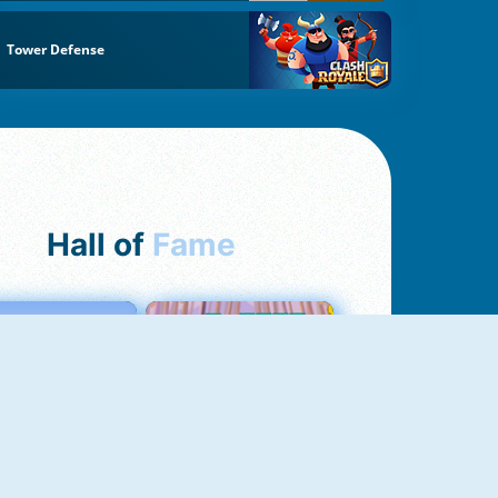
Tower Defense
Hall of
Fame
Love Tester
Croc Word