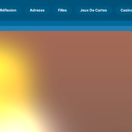
Réflexion
Adresse
Filles
Jeux De Cartes
Casin