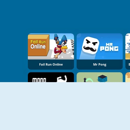
Fail Run Online
Mr Pong
NOUVEAU
NOUVEAU
MonoNinja
Jump Master