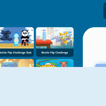
Bottle Flip Challenge Dab
Bottle Flip Challenge
NOUVEAU
NOUVEAU
Jumper's Quest
Capybara Jump