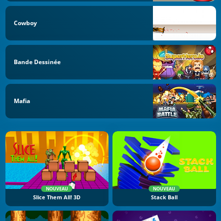
Cowboy
Bande Dessinée
Mafia
NOUVEAU
NOUVEAU
Slice Them All! 3D
Stack Ball