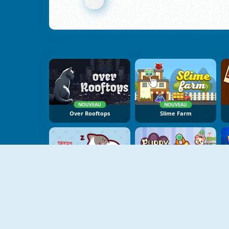
NOUVEAU
NOUVEAU
Over Rooftops
Slime Farm
NOUVEAU
Yarn Untangle
Puppy Sling