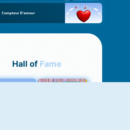
Compteur D'amour
Hall of
Fame
Love Tester
Croc Word