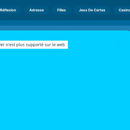
Réflexion
Adresse
Filles
Jeux De Cartes
Casin
er n'est plus supporté sur le web