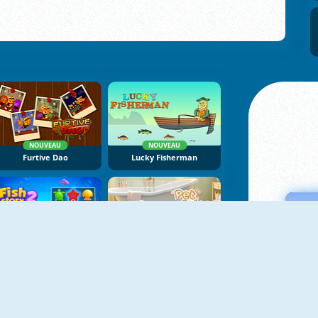
NOUVEAU
NOUVEAU
Furtive Dao
Lucky Fisherman
NOUVEAU
NOUVEAU
Fish Story 2
Pet Salon