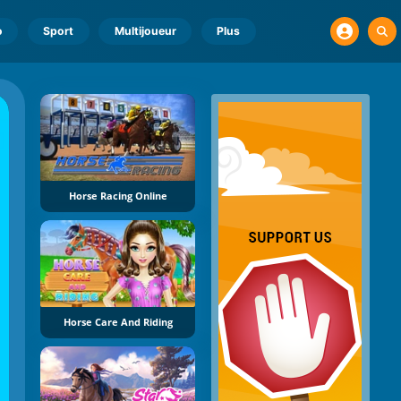
o
Sport
Multijoueur
Plus
Horse Racing Online
Horse Care And Riding