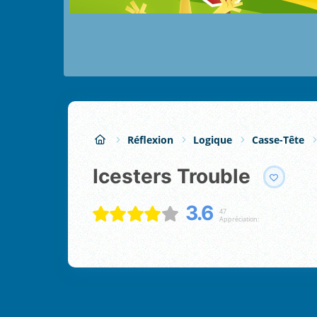
Réflexion
Logique
Casse-Tête
Icesters Trouble
3.6
47
Appréciation: