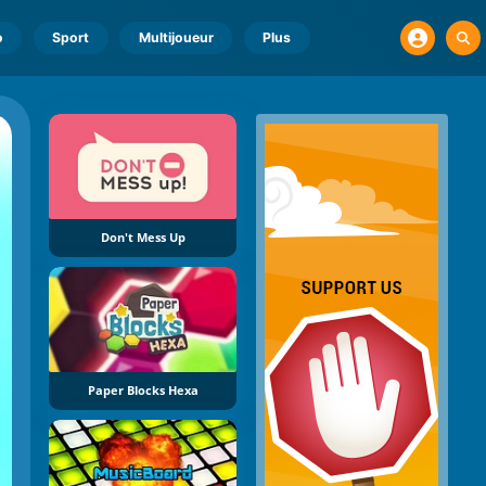
o
Sport
Multijoueur
Plus
Don't Mess Up
Paper Blocks Hexa