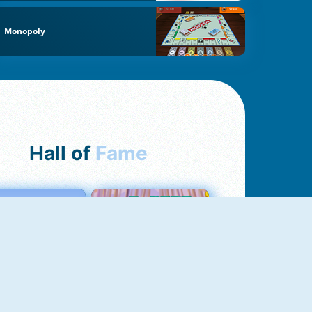
Monopoly
Hall of
Fame
Love Tester
Croc Word