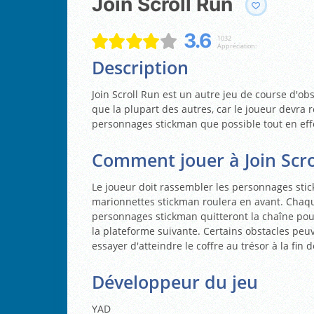
Join Scroll Run
3.6
1032
Appréciation:
Description
Join Scroll Run est un autre jeu de course d'obs
que la plupart des autres, car le joueur devra
personnages stickman que possible tout en effe
Comment jouer à Join Scro
Le joueur doit rassembler les personnages sti
marionnettes stickman roulera en avant. Chaque
personnages stickman quitteront la chaîne pou
la plateforme suivante. Certains obstacles peuv
essayer d'atteindre le coffre au trésor à la fin
Développeur du jeu
YAD