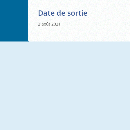
Date de sortie
2 août 2021
NOUVEAU
NOUVEAU
Obby Parkour Racing
Radical Rappelling
NOUVEAU
NOUVEAU
Draw Climber
Drunk Man 3D