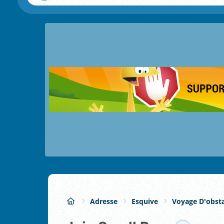
Adresse
Esquive
Voyage D'obsta