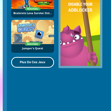
NOUVEAU
Brainrots Lava Survive Online
NOUVEAU
Jumper's Quest
Plus De Ces Jeux