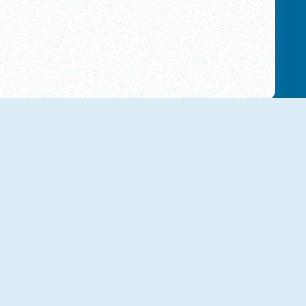
NOUVEAU
NOUVEAU
Om Nom Run
Math Obby
NOUVEAU
NOUVEAU
Vex 8
Rolling Ball