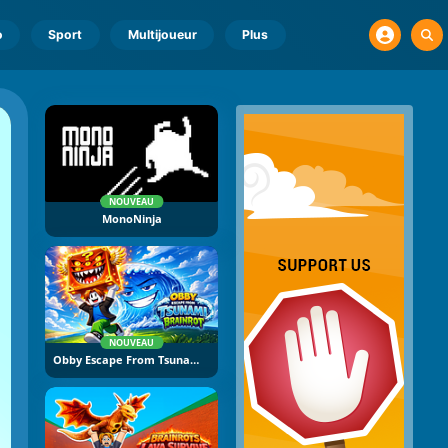
o
Sport
Multijoueur
Plus
NOUVEAU
MonoNinja
NOUVEAU
Obby Escape From Tsunami Brainrot