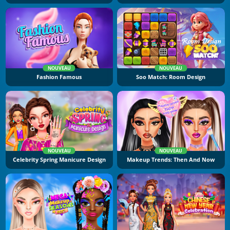
NOUVEAU
NOUVEAU
Fashion Famous
Soo Match: Room Design
NOUVEAU
NOUVEAU
Celebrity Spring Manicure Design
Makeup Trends: Then And Now