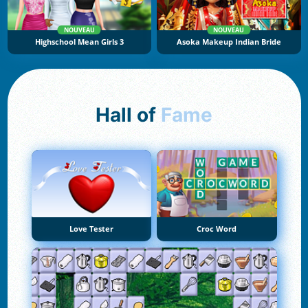
NOUVEAU
NOUVEAU
Highschool Mean Girls 3
Asoka Makeup Indian Bride
Hall of
Fame
Love Tester
Croc Word