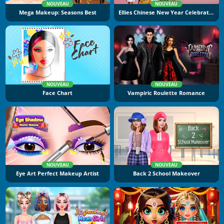
NOUVEAU
NOUVEAU
Mega Makeup: Seasons Best
Ellies Chinese New Year Celebration
NOUVEAU
NOUVEAU
Face Chart
Vampiric Roulette Romance
NOUVEAU
NOUVEAU
Eye Art Perfect Makeup Artist
Back 2 School Makeover