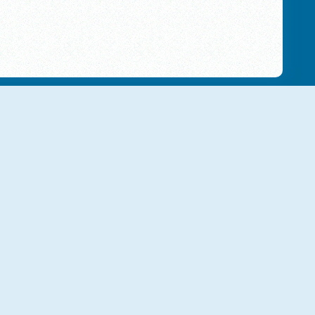
NOUVEAU
NOUVEAU
lant Merge: Zombie War
Neighborhood Defence
NOUVEAU
NOUVEAU
Grandma With Machine Gun: Apocalypsis
Zombies: Battle For Survival