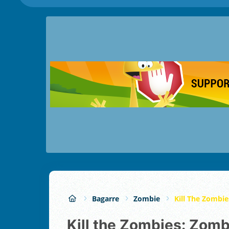
Bagarre
Zombie
Kill The Zombi
Kill the Zombies: Zo