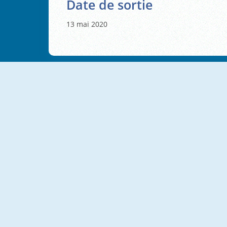
Date de sortie
13 mai 2020
NOUVEAU
NOUVEAU
Obby And Dead River
Pinball Vs Zombie
P
NOUVEAU
NOUVEAU
Zombie Road: Shooter With Destruction
Zombie Survival 3