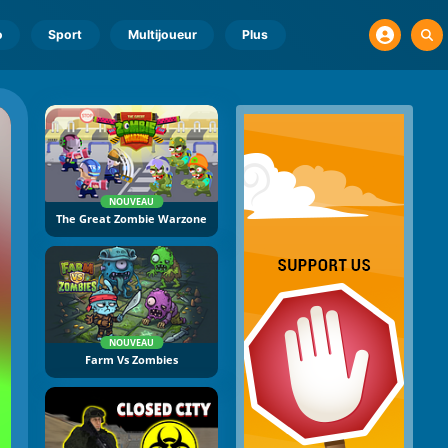
o
Sport
Multijoueur
Plus
NOUVEAU
The Great Zombie Warzone
NOUVEAU
Farm Vs Zombies