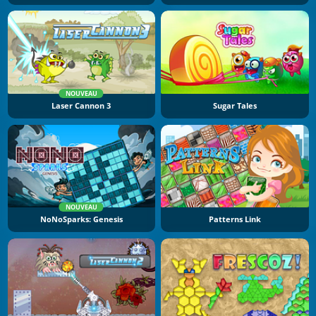
NOUVEAU
Laser Cannon 3
Sugar Tales
NOUVEAU
NoNoSparks: Genesis
Patterns Link