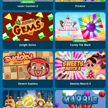
NOUVEAU
Laser Cannon 2
Frescoz
NOUVEAU
Jungle Gems
Candy Tile Blast
Desert Sudoku
Sweets Match 3