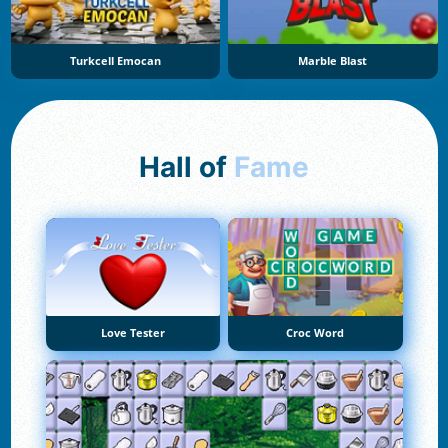
Turkcell Emocan
Marble Blast
Hall of
Fame
Love Tester
Croc Word