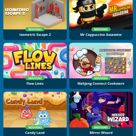
NOUVEAU
NOUVEAU
Isometric Escape 2
Mr Cappuccino Assassino
NOUVEAU
NOUVEAU
Flow Lines
Mahjong Connect Cookware
NOUVEAU
NOUVEAU
Candy Land
Mirror Wizard