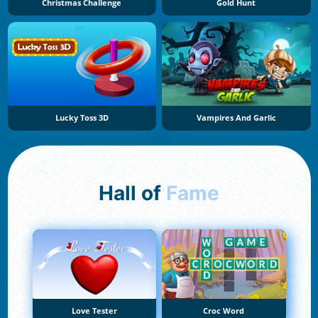
Christmas Challenge
Gold Hunt
Lucky Toss 3D
Vampires And Garlic
Hall of
Fame
Love Tester
Croc Word