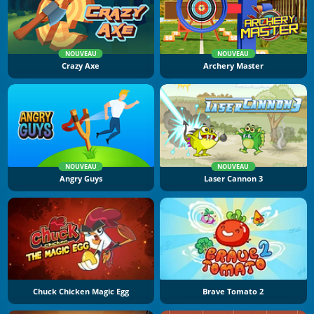
NOUVEAU
NOUVEAU
Crazy Axe
Archery Master
NOUVEAU
NOUVEAU
Angry Guys
Laser Cannon 3
Chuck Chicken Magic Egg
Brave Tomato 2