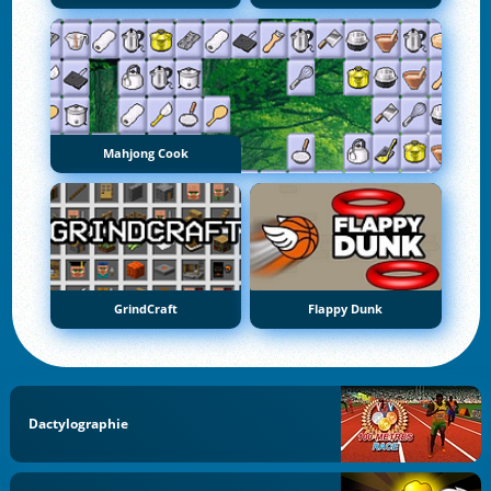
Mahjong Cook
GrindCraft
Flappy Dunk
Dactylographie