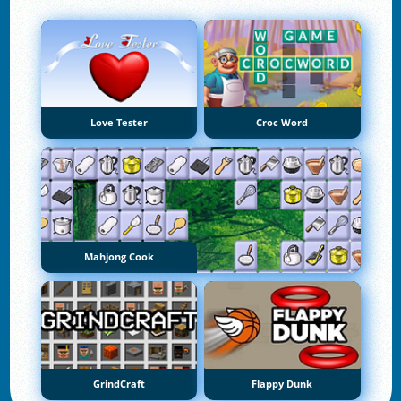
Love Tester
Croc Word
Mahjong Cook
GrindCraft
Flappy Dunk