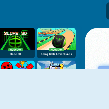
NOUVEAU
NOUVEAU
Slope 3D
Going Balls Adventure 2
NOUVEAU
NOUVEAU
Ball Tower Of Hell
Slope Emoji 2