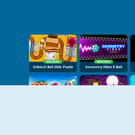
NOUVEAU
NOUVEAU
Unblock Ball Slide Puzzle
Geometry Vibes X-Ball
NOUVEAU
NOUVEAU
Rolling Balls Sea Race
Slope Spooky