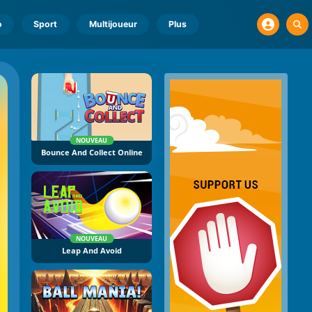
o
Sport
Multijoueur
Plus
NOUVEAU
Bounce And Collect Online
NOUVEAU
Leap And Avoid