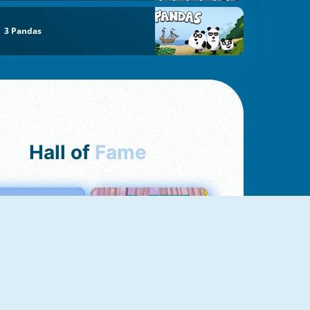
3 Pandas
Hall of
Fame
Love Tester
Croc Word