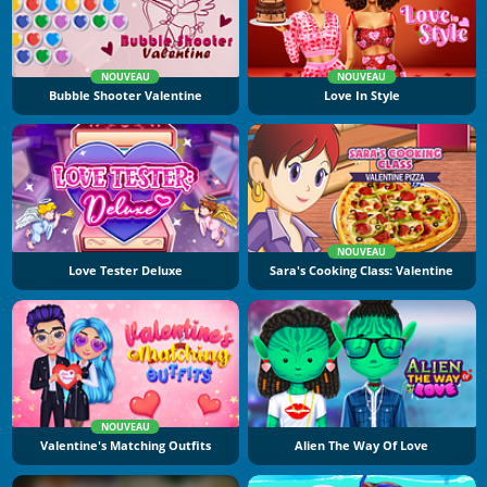
NOUVEAU
NOUVEAU
Bubble Shooter Valentine
Love In Style
NOUVEAU
Love Tester Deluxe
Sara's Cooking Class: Valentine
NOUVEAU
Valentine's Matching Outfits
Alien The Way Of Love