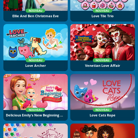
NOUVEAU
NOUVEAU
Ellie And Ben Christmas Eve
Love Tile Trio
NOUVEAU
NOUVEAU
Love Archer
Venetian Love Affair
NOUVEAU
NOUVEAU
Delicious Emily's New Beginning Valentine's Edition
Love Cats Rope