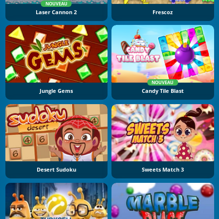
NOUVEAU
Laser Cannon 2
Frescoz
NOUVEAU
Jungle Gems
Candy Tile Blast
Desert Sudoku
Sweets Match 3