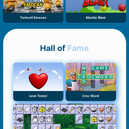
Turkcell Emocan
Marble Blast
Hall of
Fame
Love Tester
Croc Word