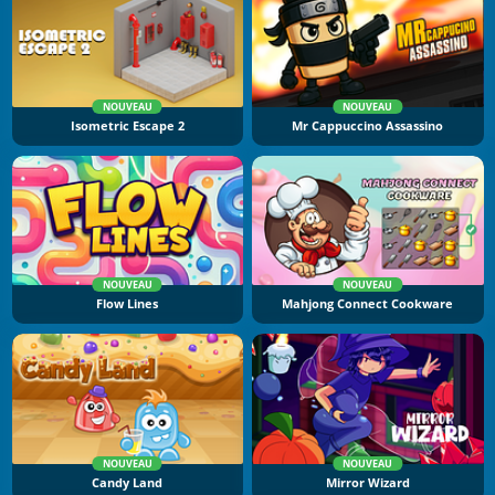
NOUVEAU
NOUVEAU
Isometric Escape 2
Mr Cappuccino Assassino
NOUVEAU
NOUVEAU
Flow Lines
Mahjong Connect Cookware
NOUVEAU
NOUVEAU
Candy Land
Mirror Wizard