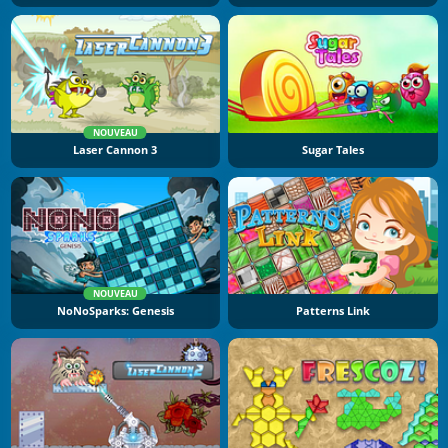
NOUVEAU
Laser Cannon 3
Sugar Tales
NOUVEAU
NoNoSparks: Genesis
Patterns Link