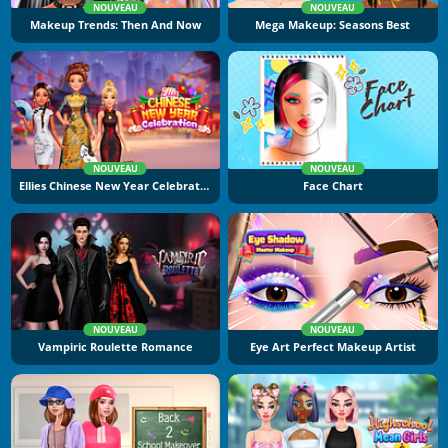
NOUVEAU
NOUVEAU
Makeup Trends: Then And Now
Mega Makeup: Seasons Best
NOUVEAU
NOUVEAU
Ellies Chinese New Year Celebration
Face Chart
NOUVEAU
NOUVEAU
Vampiric Roulette Romance
Eye Art Perfect Makeup Artist