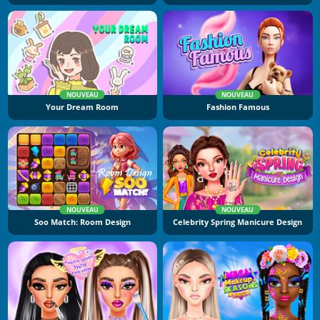
NOUVEAU
NOUVEAU
Your Dream Room
Fashion Famous
NOUVEAU
NOUVEAU
Soo Match: Room Design
Celebrity Spring Manicure Design