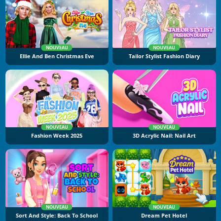
NOUVEAU
NOUVEAU
Ellie And Ben Christmas Eve
Tailor Stylist Fashion Diary
NOUVEAU
NOUVEAU
Fashion Week 2025
3D Acrylic Nail: Nail Art
NOUVEAU
NOUVEAU
Sort And Style: Back To School
Dream Pet Hotel