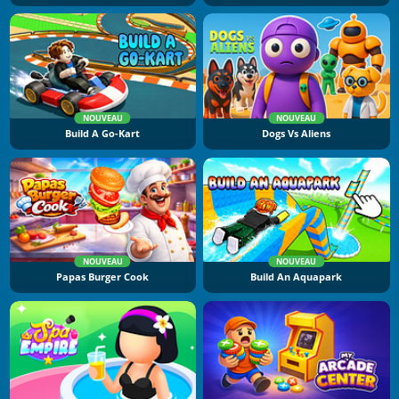
NOUVEAU
NOUVEAU
Build A Go-Kart
Dogs Vs Aliens
NOUVEAU
NOUVEAU
Papas Burger Cook
Build An Aquapark