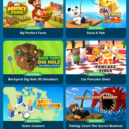
NOUVEAU
NOUVEAU
My Perfect Farm
Steal A Fish
NOUVEAU
NOUVEAU
Backyard Dig Hole 3D Simulator
Cat Pancake Diner
NOUVEAU
NOUVEAU
State Connect
Fishing: Catch The Secret Brainrot