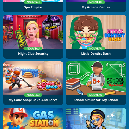
NOUVEAU
NOUVEAU
Spa Empire
My Arcade Center
NOUVEAU
NOUVEAU
Night Club Security
Little Dentist Dash
NOUVEAU
NOUVEAU
My Cake Shop: Bake And Serve
School Simulator: My School