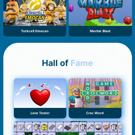
Turkcell Emocan
Marble Blast
Hall of
Fame
Love Tester
Croc Word