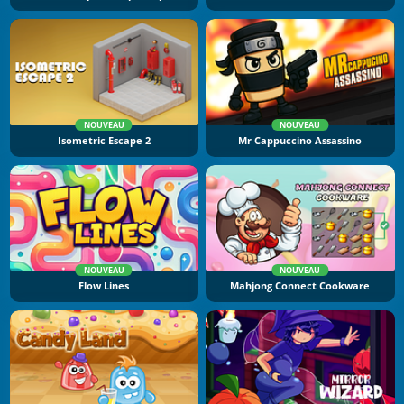
NOUVEAU
NOUVEAU
Isometric Escape 2
Mr Cappuccino Assassino
NOUVEAU
NOUVEAU
Flow Lines
Mahjong Connect Cookware