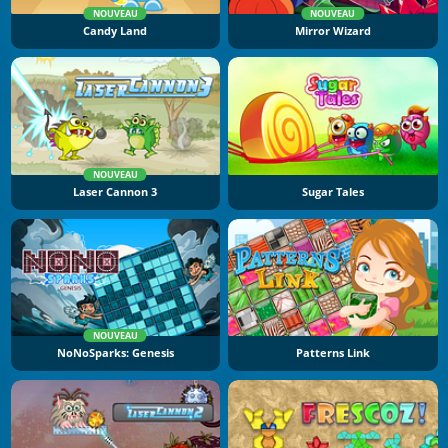
NOUVEAU
NOUVEAU
Candy Land
Mirror Wizard
NOUVEAU
Laser Cannon 3
Sugar Tales
NOUVEAU
NoNoSparks: Genesis
Patterns Link