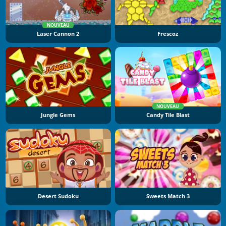
NOUVEAU
Laser Cannon 2
Frescoz
NOUVEAU
Jungle Gems
Candy Tile Blast
Desert Sudoku
Sweets Match 3