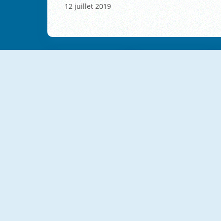
12 juillet 2019
NOUVEAU
NOUVEAU
Springle Puzzle
Puzzle Masters Travelers
NOUVEAU
NOUVEAU
Italian Brainrot Jigsaw
Jigsort Puzzles