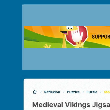
Réflexion
Puzzles
Puzzle
Med
Medieval Vikings Jigs