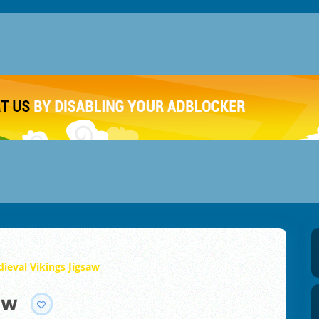
ieval Vikings Jigsaw
aw