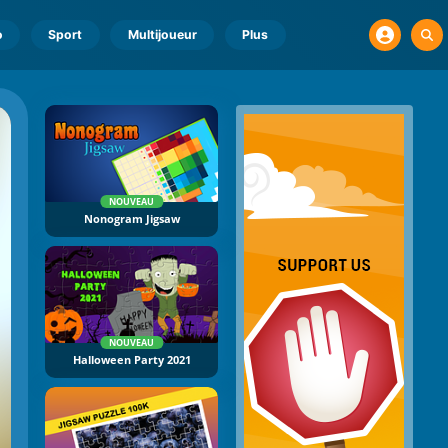
o
Sport
Multijoueur
Plus
NOUVEAU
Nonogram Jigsaw
NOUVEAU
Halloween Party 2021