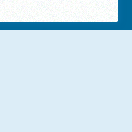
NOUVEAU
NOUVEAU
K-Pop Puzzle Hunters
Jigsaw Fantasy
NOUVEAU
NOUVEAU
Art Puzzle Master
Favourite Puzzles