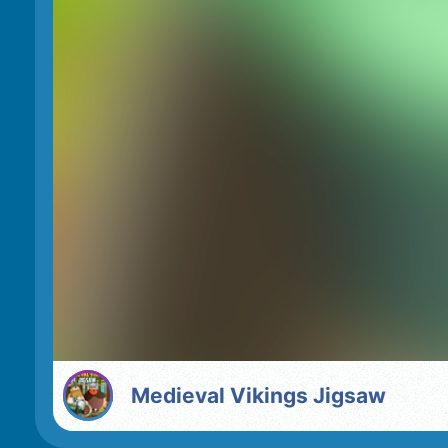
Medieval Vikings Jigsaw