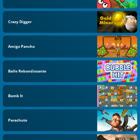
Crazy Digger
Amigo Pancho
Balle Rebondissante
Bomb It
Parachute