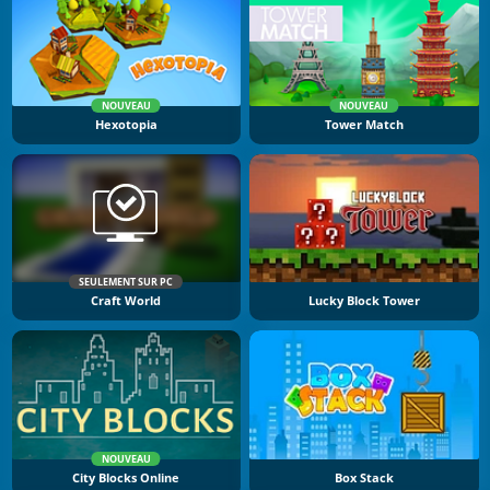
NOUVEAU
NOUVEAU
Hexotopia
Tower Match
SEULEMENT SUR PC
Craft World
Lucky Block Tower
NOUVEAU
City Blocks Online
Box Stack