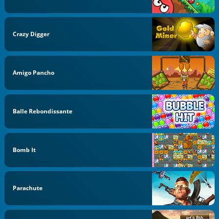
Crazy Digger
Amigo Pancho
Balle Rebondissante
Bomb It
Parachute