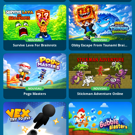
NOUVEAU
NOUVEAU
Survive Lava For Brainrots
Obby Escape From Tsunami Brainrot
NOUVEAU
NOUVEAU
Pogo Masters
Stickman Adventure Online