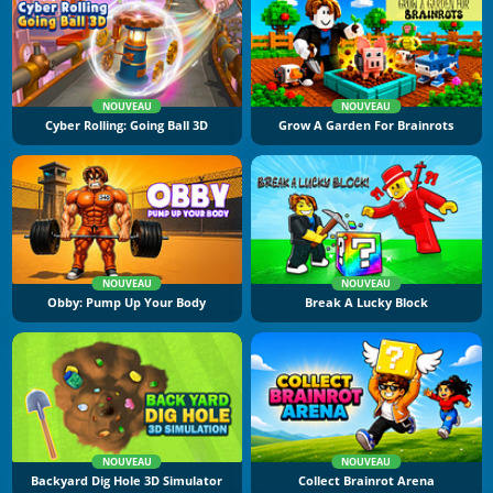
NOUVEAU
NOUVEAU
Cyber Rolling: Going Ball 3D
Grow A Garden For Brainrots
NOUVEAU
NOUVEAU
Obby: Pump Up Your Body
Break A Lucky Block
NOUVEAU
NOUVEAU
Backyard Dig Hole 3D Simulator
Collect Brainrot Arena