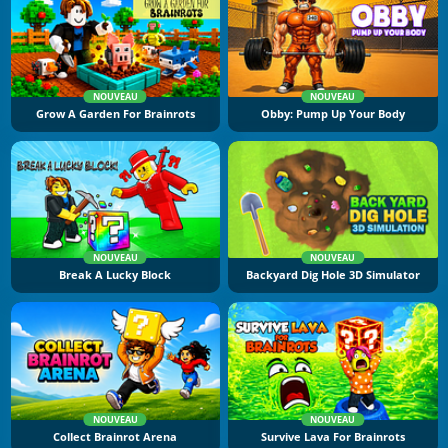
NOUVEAU
NOUVEAU
Grow A Garden For Brainrots
Obby: Pump Up Your Body
NOUVEAU
NOUVEAU
Break A Lucky Block
Backyard Dig Hole 3D Simulator
NOUVEAU
NOUVEAU
Collect Brainrot Arena
Survive Lava For Brainrots