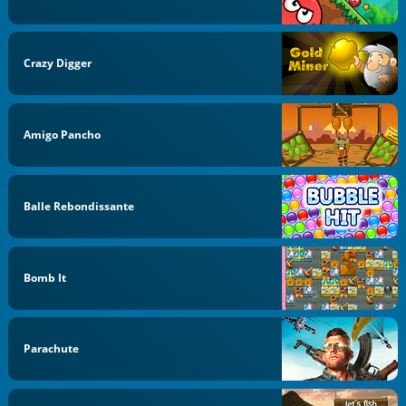
Crazy Digger
Amigo Pancho
Balle Rebondissante
Bomb It
Parachute