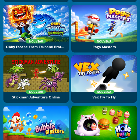
NOUVEAU
NOUVEAU
Obby Escape From Tsunami Brainrot
Pogo Masters
NOUVEAU
NOUVEAU
Stickman Adventure Online
Vex Try To Fly