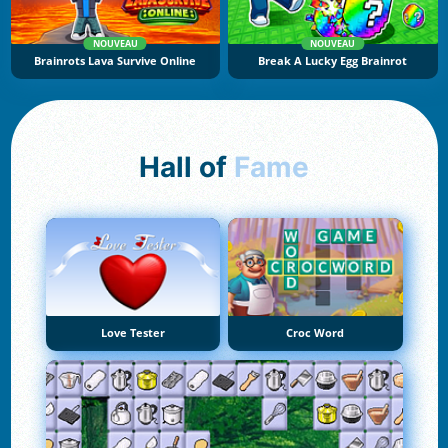
NOUVEAU
NOUVEAU
Brainrots Lava Survive Online
Break A Lucky Egg Brainrot
Hall of
Fame
Love Tester
Croc Word