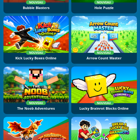
NOUVEAU
NOUVEAU
Bubble Blasters
Hole Puzzle
NOUVEAU
NOUVEAU
Kick Lucky Boxes Online
Arrow Count Master
NOUVEAU
NOUVEAU
The Noob Adventures
Lucky Brainrot Blocks Online