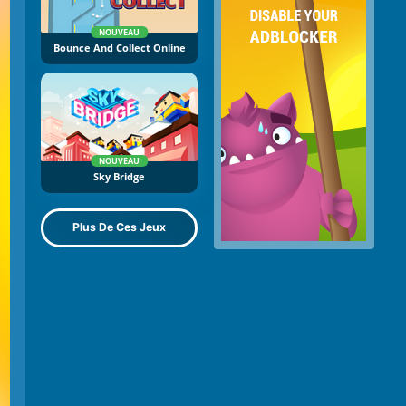
NOUVEAU
Bounce And Collect Online
NOUVEAU
Sky Bridge
Plus De Ces Jeux