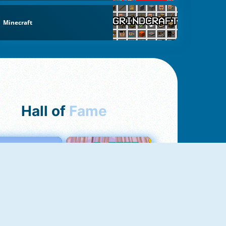
Minecraft
Hall of
Fame
Love Tester
Croc Word