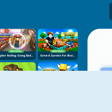
NOUVEAU
NOUVEAU
Cyber Rolling: Going Ball 3D
Grow A Garden For Brainrots
NOUVEAU
NOUVEAU
Backyard Dig Hole 3D Simulator
Collect Brainrot Arena