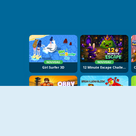
NOUVEAU
NOUVEAU
Girl Surfer 3D
12 Minute Escape Challenge
NOUVEAU
NOUVEAU
Obby: Pump Up Your Body
Break A Lucky Block