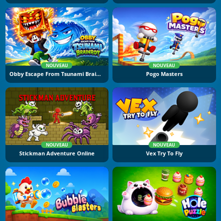
NOUVEAU
NOUVEAU
Obby Escape From Tsunami Brainrot
Pogo Masters
NOUVEAU
NOUVEAU
Stickman Adventure Online
Vex Try To Fly