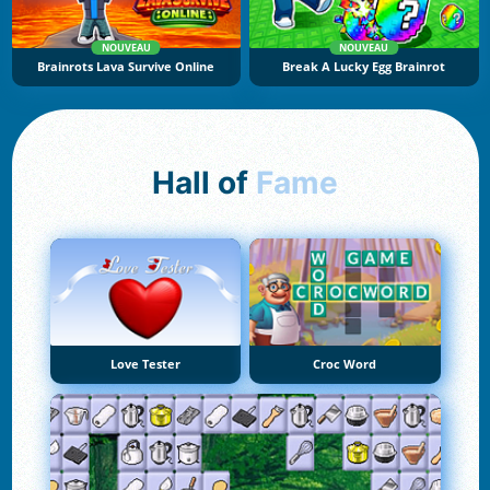
NOUVEAU
NOUVEAU
Brainrots Lava Survive Online
Break A Lucky Egg Brainrot
Hall of
Fame
Love Tester
Croc Word