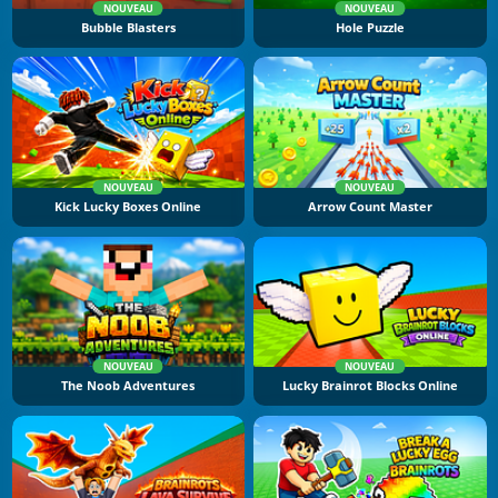
NOUVEAU
NOUVEAU
Bubble Blasters
Hole Puzzle
NOUVEAU
NOUVEAU
Kick Lucky Boxes Online
Arrow Count Master
NOUVEAU
NOUVEAU
The Noob Adventures
Lucky Brainrot Blocks Online