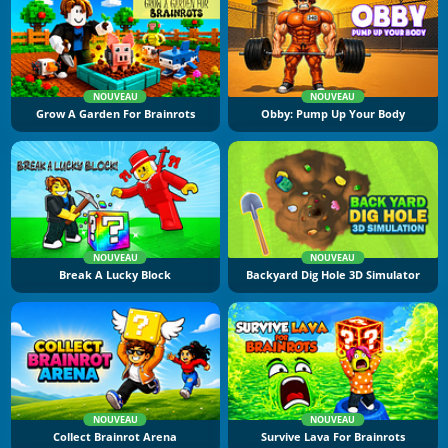
NOUVEAU
NOUVEAU
Grow A Garden For Brainrots
Obby: Pump Up Your Body
NOUVEAU
NOUVEAU
Break A Lucky Block
Backyard Dig Hole 3D Simulator
NOUVEAU
NOUVEAU
Collect Brainrot Arena
Survive Lava For Brainrots