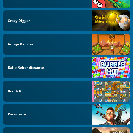
Crazy Digger
Amigo Pancho
Balle Rebondissante
Bomb It
Parachute