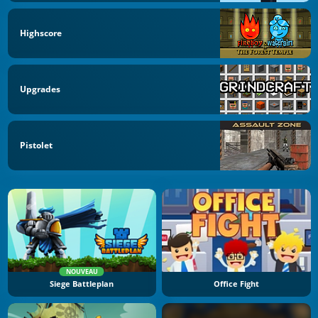
Highscore
Upgrades
Pistolet
NOUVEAU
Siege Battleplan
Office Fight