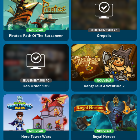
NOUVEAU
SEULEMENT SUR PC
Pirates: Path Of The Buccaneer
Grepolis
SEULEMENT SUR PC
NOUVEAU
Iron Order 1919
Dangerous Adventure 2
NOUVEAU
NOUVEAU
Hero Tower Wars
Royal Heroes