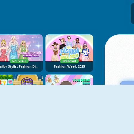
NOUVEAU
NOUVEAU
Tailor Stylist Fashion Diary
Fashion Week 2025
NOUVEAU
NOUVEAU
Dream Pet Hotel
Your Dream Room