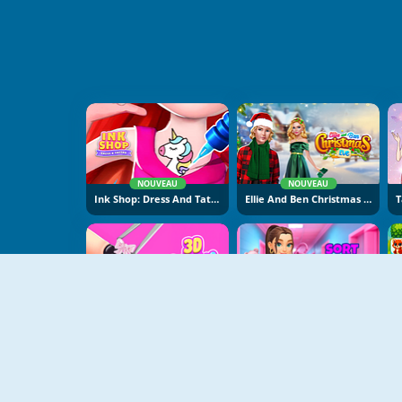
NOUVEAU
NOUVEAU
Ink Shop: Dress And Tattoo
Ellie And Ben Christmas Eve
NOUVEAU
NOUVEAU
3D Acrylic Nail: Nail Art
Sort And Style: Back To School