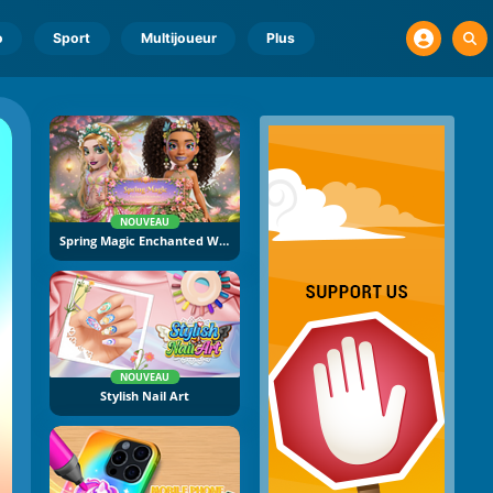
o
Sport
Multijoueur
Plus
NOUVEAU
Spring Magic Enchanted Wardrobe
NOUVEAU
Stylish Nail Art