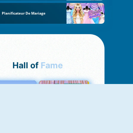
Planificateur De Mariage
Hall of
Fame
Love Tester
Croc Word