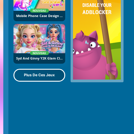
NOUVEAU
Mobile Phone Case Design And DIY
NOUVEAU
Syd And Ginny Y2K Glam Clash
Plus De Ces Jeux