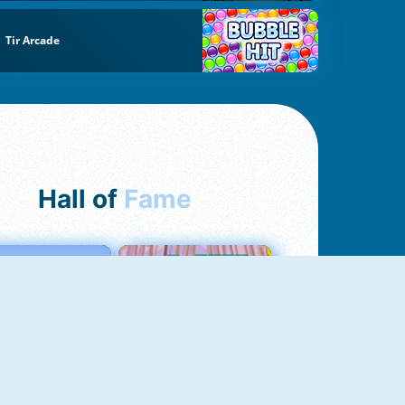
Tir Arcade
Hall of
Fame
Love Tester
Croc Word