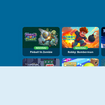
NOUVEAU
NOUVEAU
Pinball Vs Zombie
Robby: Bomberman
NOUVEAU
NOUVEAU
UFO Attack
PacXon: New Realms