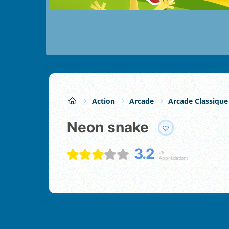
Action
Arcade
Arcade Classique
Neon snake
3.2
26
Appréciation: