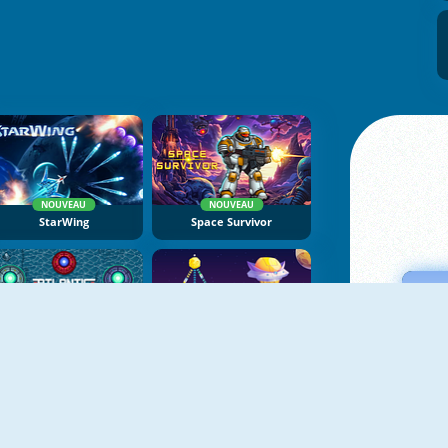
NOUVEAU
NOUVEAU
StarWing
Space Survivor
NOUVEAU
NOUVEAU
Atlantic Sky Hunter Extreme
Planet Takeover