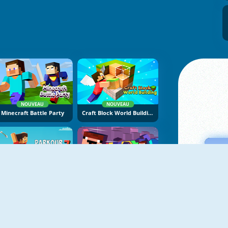
NOUVEAU
NOUVEAU
Minecraft Battle Party
Craft Block World Building
NOUVEAU
NOUVEAU
Parkour Block 7
Mine Jump