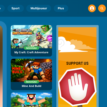
o
Sport
Multijoueur
Plus
NOUVEAU
My Craft: Craft Adventure
NOUVEAU
Mine And Build