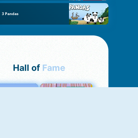
3 Pandas
Hall of
Fame
Love Tester
Croc Word