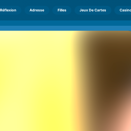
Réflexion
Adresse
Filles
Jeux De Cartes
Casin