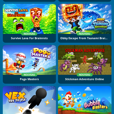
NOUVEAU
NOUVEAU
Survive Lava For Brainrots
Obby Escape From Tsunami Brainrot
NOUVEAU
NOUVEAU
Pogo Masters
Stickman Adventure Online