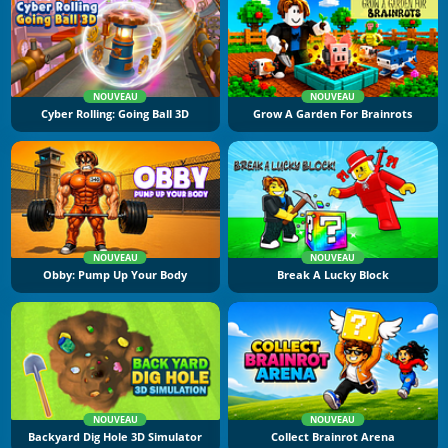
NOUVEAU
NOUVEAU
Cyber Rolling: Going Ball 3D
Grow A Garden For Brainrots
NOUVEAU
NOUVEAU
Obby: Pump Up Your Body
Break A Lucky Block
NOUVEAU
NOUVEAU
Backyard Dig Hole 3D Simulator
Collect Brainrot Arena