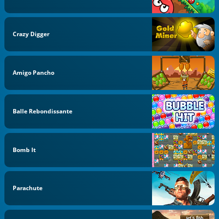
Crazy Digger
Amigo Pancho
Balle Rebondissante
Bomb It
Parachute