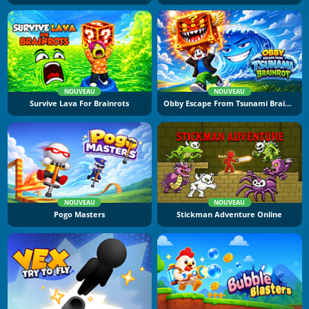
NOUVEAU
NOUVEAU
Survive Lava For Brainrots
Obby Escape From Tsunami Brainrot
NOUVEAU
NOUVEAU
Pogo Masters
Stickman Adventure Online