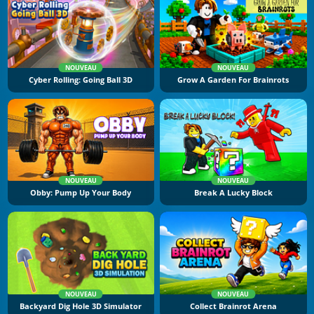
NOUVEAU
NOUVEAU
Cyber Rolling: Going Ball 3D
Grow A Garden For Brainrots
NOUVEAU
NOUVEAU
Obby: Pump Up Your Body
Break A Lucky Block
NOUVEAU
NOUVEAU
Backyard Dig Hole 3D Simulator
Collect Brainrot Arena